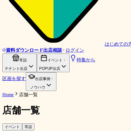
はじめての
資料ダウンロード
出店相談
ログイン
特集から
常設
イベント・
テナント出店
POPUP出店
区画を探す
出店事例・
ノウハウ
Home
店舗一覧
店舗一覧
イベント
常設