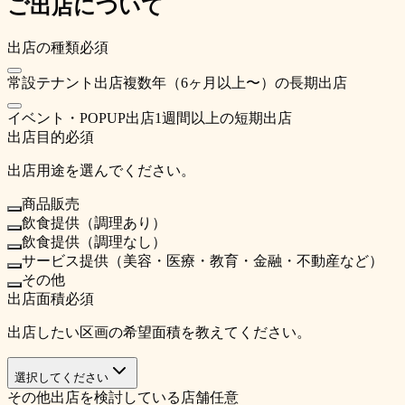
ご出店について
出店の種類
必須
常設テナント出店
複数年（6ヶ月以上〜）の長期出店
イベント・POPUP出店
1週間以上の短期出店
出店目的
必須
出店用途を選んでください。
商品販売
飲食提供（調理あり）
飲食提供（調理なし）
サービス提供（美容・医療・教育・金融・不動産など）
その他
出店面積
必須
出店したい区画の希望面積を教えてください。
選択してください
その他出店を検討している店舗
任意