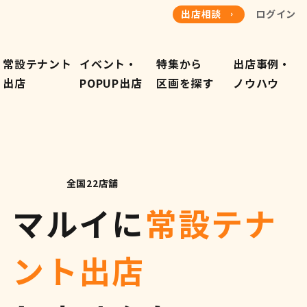
出店相談
ログイン
常設テナント
イベント・
特集から
出店事例・
​出店
POPUP出店
​区画を探す
​ノウハウ
全国22店舗
マルイに
常設テナ
ント出店