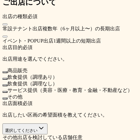
ご出店について
出店の種類
必須
常設テナント出店
複数年（6ヶ月以上〜）の長期出店
イベント・POPUP出店
1週間以上の短期出店
出店目的
必須
出店用途を選んでください。
商品販売
飲食提供（調理あり）
飲食提供（調理なし）
サービス提供（美容・医療・教育・金融・不動産など）
その他
出店面積
必須
出店したい区画の希望面積を教えてください。
選択してください
その他出店を検討している店舗
任意