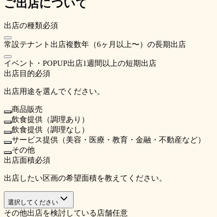
ご出店について
出店の種類
必須
常設テナント出店
複数年（6ヶ月以上〜）の長期出店
イベント・POPUP出店
1週間以上の短期出店
出店目的
必須
出店用途を選んでください。
商品販売
飲食提供（調理あり）
飲食提供（調理なし）
サービス提供（美容・医療・教育・金融・不動産など）
その他
出店面積
必須
出店したい区画の希望面積を教えてください。
選択してください
その他出店を検討している店舗
任意