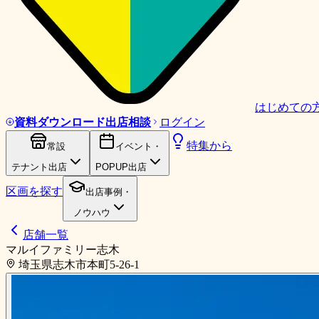
はじめての
資料ダウンロード
出店相談
ログイン
特集から
常設
イベント・
テナント出店
POPUP出店
区画を探す
出店事例・
ノウハウ
店舗一覧
マルイファミリー志木
埼玉県志木市本町5-26-1