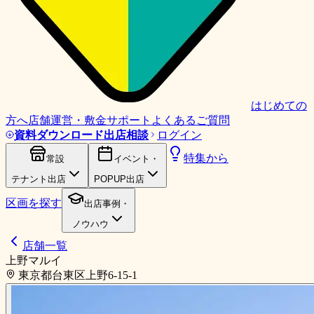
はじめての
方へ
店舗運営・敷金サポート
よくあるご質問
資料ダウンロード
出店相談
ログイン
特集から
常設
イベント・
テナント出店
POPUP出店
区画を探す
出店事例・
ノウハウ
店舗一覧
上野マルイ
東京都台東区上野6-15-1