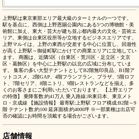
上野駅は東京東部エリア最大級のターミナルの一つです。
駅を基点に、西側は上野恩賜公園内にある5つの博物館・美
術館に加え、東大・芸大が建ち並ぶ都内最大の文化・芸術エ
リア。東側は台東区役所等が立地するビジネスエリアです。
上野マルイは、上野の東西が交差する中心に位置し、回遊性
が高く上野駅～御徒町駅にかけての商業エリアに立地してい
ます。
商圏は、近隣5区（台東区・荒川区・足立区・文京
区・葛飾区）を中心に上野駅の以北の広域に分布していま
す。
集客の多い大型テナントとしてB2階無印良品、B1階ア
ットコスメ、2階GAP、4階フランフラン、プラザ、5階ロフ
ト、7階セリア、8階ニトリ、9階レストランなどを揃え、多
くのお客さまにご利用いただいております。
【上野エリア
の特徴】
乗降客数:約41万人
乗入路線:JR東日本、東京メト
ロ・京成線
【施設情報】
最寄駅:上野駅
フロア構成:B2階～9
階
テナント数:約100
延床面積:約4000坪
※一部業種は出店可
否の確認にお時間を頂戴する場合がございます。
店舗情報