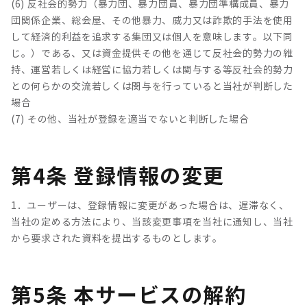
(6) 反社会的勢力（暴力団、暴力団員、暴力団準構成員、暴力
団関係企業、総会屋、その他暴力、威力又は詐欺的手法を使用
して経済的利益を追求する集団又は個人を意味します。以下同
じ。）である、又は資金提供その他を通じて反社会的勢力の維
持、運営若しくは経営に協力若しくは関与する等反社会的勢力
との何らかの交流若しくは関与を行っていると当社が判断した
場合
(7) その他、当社が登録を適当でないと判断した場合
第4条 登録情報の変更
1．ユーザーは、登録情報に変更があった場合は、遅滞なく、
当社の定める方法により、当該変更事項を当社に通知し、当社
から要求された資料を提出するものとします。
第5条 本サービスの解約