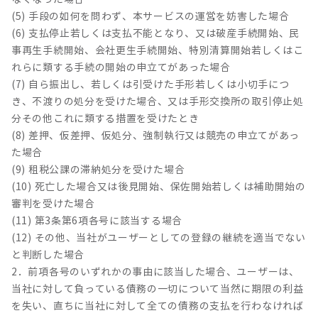
(5) 手段の如何を問わず、本サービスの運営を妨害した場合
(6) 支払停止若しくは支払不能となり、又は破産手続開始、民
事再生手続開始、会社更生手続開始、特別清算開始若しくはこ
れらに類する手続の開始の申立てがあった場合
(7) 自ら振出し、若しくは引受けた手形若しくは小切手につ
き、不渡りの処分を受けた場合、又は手形交換所の取引停止処
分その他これに類する措置を受けたとき
(8) 差押、仮差押、仮処分、強制執行又は競売の申立てがあっ
た場合
(9) 租税公課の滞納処分を受けた場合
(10) 死亡した場合又は後見開始、保佐開始若しくは補助開始の
審判を受けた場合
(11) 第3条第6項各号に該当する場合
(12) その他、当社がユーザーとしての登録の継続を適当でない
と判断した場合
2．前項各号のいずれかの事由に該当した場合、ユーザーは、
当社に対して負っている債務の一切について当然に期限の利益
を失い、直ちに当社に対して全ての債務の支払を行わなければ