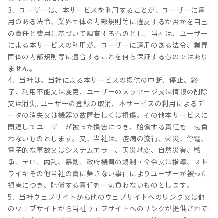
3．ユーザーは、本サービスを利用することが、ユーザーに適
用のある法令、業界団体の内部規則等に違反するか否かを自己
の責任と費用に基づいて調査するものとし、当社は、ユーザー
による本サービスの利用が、ユーザーに適用のある法令、業界
団体の内部規則等に適合することを何ら保証するものではあり
ません。
4．当社は、当社による本サービスの提供の中断、停止、終
了、利用不能又は変更、ユーザーのメッセージ又は情報の削除
又は消失､ユーザーの登録の取消、本サービスの利用によるデ
ータの消失又は機器の故障若しくは損傷、その他本サービスに
関連してユーザーが被った損害につき、賠償する責任を一切負
わないものとします。又、当社は、疫病の流行、火災、停電、
電子的な事故又はシステムエラー、天災地変、自然災害、戦
争、テロ、内乱、暴動、政府機関の規制・命令又は指導、スト
ライキその他当社の責に帰さない事由によりユーザーが被った
損害につき、賠償する責任を一切負わないものとします。
5．当社ウェブサイトから他のウェブサイトへのリンク又は他
のウェブサイトから当社ウェブサイトへのリンクが提供されて