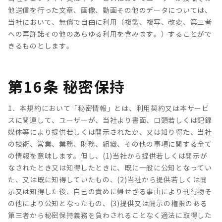
他送信を行った文章、画像、動画その他のデータについては、
当社において、無償で自由に利用（複製、複写、改変、第三者
への再許諾その他のあらゆる利用を含みます。）することがで
きるものとします。
第16条 秘密保持
1．本規約において「秘密情報」とは、利用契約又は本サービ
スに関連して、ユーザーが、当社より書面、口頭若しくは記録
媒体等により提供若しくは開示されたか、又は知り得た、当社
の技術、営業、業務、財務、組織、その他の事項に関する全て
の情報を意味します。但し、(1)当社から提供若しくは開示が
なされたとき又は知得したときに、既に一般に公知となってい
た、又は既に知得していたもの、(2)当社から提供若しくは開
示又は知得した後、自己の責めに帰せざる事由により刊行物そ
の他により公知となったもの、(3)提供又は開示の権限のある
第三者から秘密保持義務を負わされることなく適法に取得した