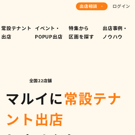
出店相談
ログイン
常設テナント
イベント・
特集から
出店事例・
​出店
POPUP出店
​区画を探す
​ノウハウ
全国22店舗
マルイに
常設テナ
ント出店