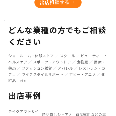
出店相談する
どんな業種の方でもご相談
ください
ショールーム・体験ストア
／
スクール
／
ビューティー・
ヘルスケア
／
スポーツ・アウトドア
／
食物販
／
医療・
薬局
／
ファッション雑貨
／
アパレル
／
レストラン・カ
フェ
／
ライフスタイルサポート
／
ホビー・アニメ
／
化
粧品 etc.
出店事例
テイクアウト＆イ
サ
時間貸しシェアオ
資産運用などの専